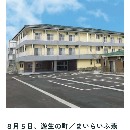
居宅介護支援事業所
施設案内
岩室エリア
巻エリア
西川エリア
赤塚エリア
月潟エリア
吉田エリア
燕エリア
８月５日、遊生の町／まいらいふ燕
お知らせ