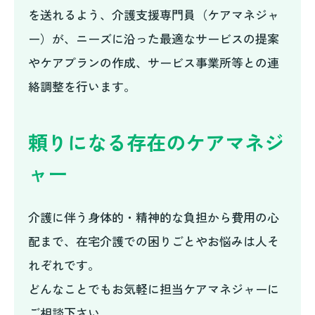
居宅介護支援事業所
を送れるよう、介護支援専門員（ケアマネジャ
ー）が、ニーズに沿った最適なサービスの提案
施設案内
やケアプランの作成、サービス事業所等との連
岩室エリア
絡調整を行います。
巻エリア
頼りになる存在のケアマネジ
西川エリア
ャー
赤塚エリア
月潟エリア
介護に伴う身体的・精神的な負担から費用の心
吉田エリア
配まで、在宅介護での困りごとやお悩みは人そ
れぞれです。
燕エリア
どんなことでもお気軽に担当ケアマネジャーに
お知らせ
ご相談下さい。