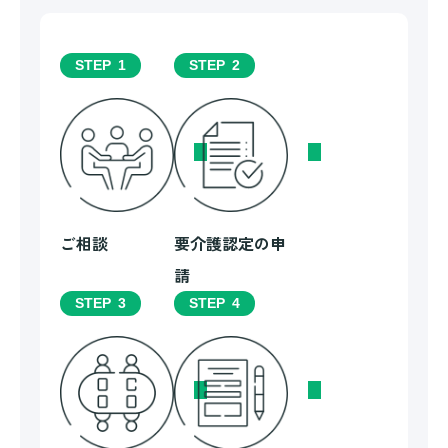
STEP
1
STEP
2
ご相談
要介護認定の申
請
STEP
3
STEP
4